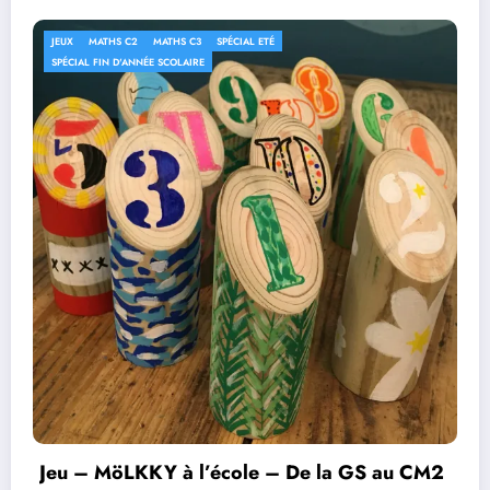
JEUX
MATHS C2
MATHS C3
SPÉCIAL ETÉ
SPÉCIAL FIN D'ANNÉE SCOLAIRE
Jeu – MöLKKY à l’école – De la GS au CM2