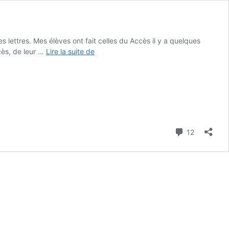
es lettres. Mes élèves ont fait celles du Accès il y a quelques
Moufles
ccès, de leur …
Lire la suite de
–
Correspondance
3
écritures
–
GS
Commenta
12